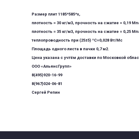
Размер плит 1185*585*х, 
плотность = 30 кг/м3, прочность на сжатие = 0,19 Мпа
плотность = 35 кг/м3, прочность на сжатие = 0,25 Мпа
теплопроводность при (25±5) ºС=0,028 Вт/Мс 
Площадь одного листа в пачке 0,7 м2.
Цена указана с учтём доставки по Московкой област
ООО «АльянсГрупп»
8(495)920-16-99
8(967)024-06-81
Сергей Репин 