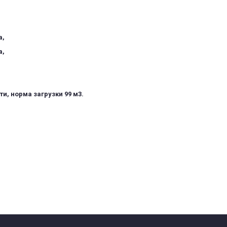
, 
, 
и, норма загрузки 99 м3. 