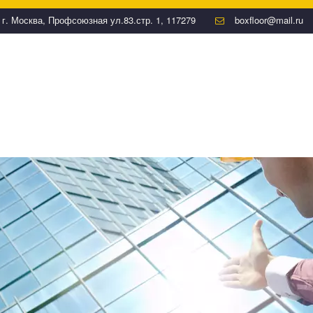
,
г. Москва
,
Профсоюзная ул.83.стр. 1
,
117279
boxfloor@mail.ru