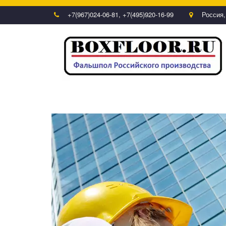
+7(967)024-06-81
,
+7(495)920-16-99
Россия