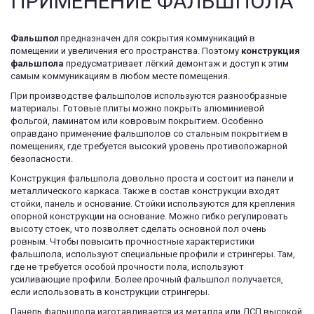
ПРИМЕНЕНИЕ ФАЛЬШПОЛА
Фальшпол 
предназначен для сокрытия коммуникаций в 
помещении и увеличения его пространства. Поэтому 
конструкция 
фальшпола
 предусматривает лёгкий демонтаж и доступ к этим 
самым коммуникациям в любом месте помещения.
При производстве фальшполов используются разнообразные 
материалы. Готовые плиты можно покрыть алюминиевой 
фольгой, ламинатом или ковровым покрытием. Особенно 
оправдано применение фальшполов со стальным покрытием в 
помещениях, где требуется высокий уровень противопожарной 
безопасности.
Конструкция фальшпола довольно проста и состоит из панели и 
металлического каркаса. Также в состав конструкции входят 
стойки, панель и основание. Стойки используются для крепления 
опорной конструкции на основание. Можно гибко регулировать 
высоту стоек, что позволяет сделать основной пол очень 
ровным. Чтобы повысить прочностные характеристики 
фальшпола, используют специальные профили и стрингеры. Там, 
где не требуется особой прочности пола, используют 
усиливающие профили. Более прочный фальшпол получается, 
если использовать в конструкции стрингеры.
Панель фальшпола изготавливается из металла или ДСП высокой 