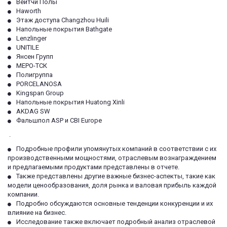
Вейтчи Полы
Haworth
Этаж доступа Changzhou Huili
Напольные покрытия Bathgate
Lenzlinger
UNITILE
Янсен Групп
МЕРО-ТСК
Полигруппа
PORCELANOSA
Kingspan Group
Напольные покрытия Huatong Xinli
AKDAG SW
Фальшпол ASP и CBI Europe
 .
Подробные профили упомянутых компаний в соответствии с их 
производственными мощностями, отраслевым вознаграждением 
и предлагаемыми продуктами представлены в отчете.
Также представлены другие важные бизнес-аспекты, такие как 
модели ценообразования, доля рынка и валовая прибыль каждой 
компании.
Подробно обсуждаются основные тенденции конкуренции и их 
влияние на бизнес.
Исследование также включает подробный анализ отраслевой 