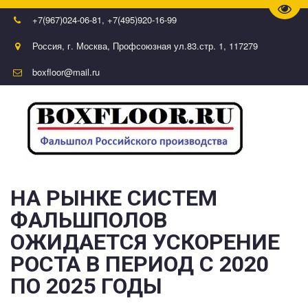
Пере
+7(967)024-06-81
,
+7(495)920-16-99
Россия
,
г. Москва
,
Профсоюзная ул.83.стр. 1
,
117279
boxfloor@mail.ru
НА РЫНКЕ СИСТЕМ 
ФАЛЬШПОЛОВ  
ОЖИДАЕТСЯ УСКОРЕНИЕ 
РОСТА В ПЕРИОД С 2020 
ПО 2025 ГОДЫ