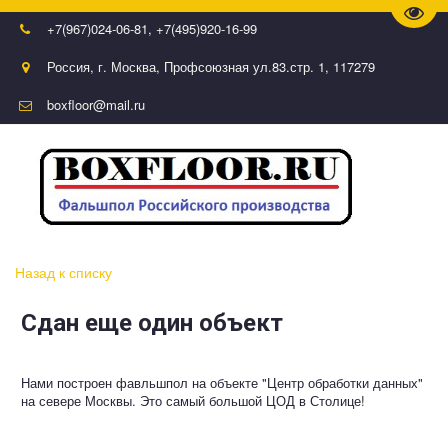
Пере
+7(967)024-06-81
,
+7(495)920-16-99
Россия
,
г. Москва
,
Профсоюзная ул.83.стр. 1
,
117279
boxfloor@mail.ru
Назад к списку
Сдан еще один объект
Нами построен фавльшпол на объекте "Центр обработки данных"
на севере Москвы. Это самый большой ЦОД в Столице!